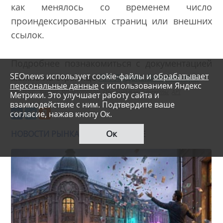
как менялось со временем число
проиндексированных страниц или внешних
ссылок.
Подробнее познакомиться с документацией
SEOnews использует cookie-файлы и
обрабатывает
можно на странице
API Яндекс.Вебмастера
.
персональные данные
с использованием Яндекс
Теги:
Яндекс
Вебмастерам
Оригинальные тексты
API
Метрики. Это улучшает работу сайта и
взаимодействие с ним. Подтвердите ваше
согласие, нажав кнопу Ок.
Ок
НОВОСТИ РЫНКА:
ЧИТАЙТЕ ТАКЖЕ