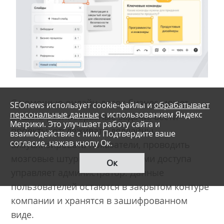
С помощью онлайн-досок бизнес может
SEOnews использует cookie-файлы и
обрабатывает
персональные данные
с использованием Яндекс
решать разнообразные задачи: вести
Метрики. Это улучшает работу сайта и
проекты, отслеживать дедлайны,
взаимодействие с ним. Подтвердите ваше
согласие, нажав кнопу Ок.
визуализировать показатели, проводить
мозговые штурмы. Настройками доступа
Ок
управляет администратор. Данные
пользователей остаются в закрытом контуре
компании и хранятся в зашифрованном
виде.