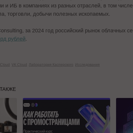
 и ИБ в компаниях из разных отраслей, в том числе
ла, торговли, добычи полезных ископаемых.
nsulting, за 2024 год российский рынок облачных с
лрд рублей
.
 Cloud
VK Cloud
Лаборатория Касперского
Исследования
 ТАКЖЕ