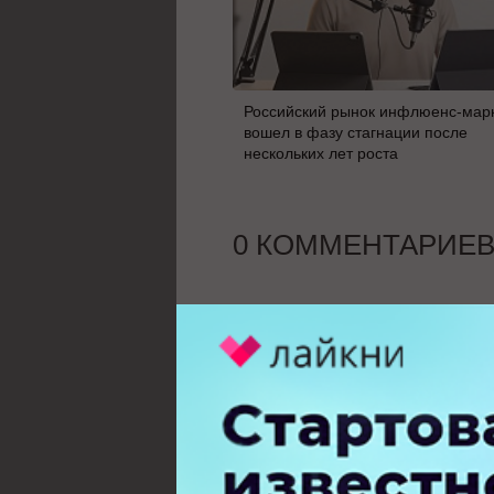
Российский рынок инфлюенс-мар
вошел в фазу стагнации после
нескольких лет роста
0 КОММЕНТАРИЕ