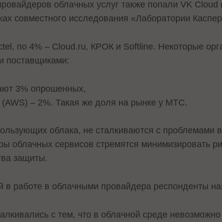
провайдеров облачных услуг также попали VK Cloud 
ках совместного исследования «Лаборатории Касперс
el, по 4% – Cloud.ru, КРОК и Softline. Некоторые о
и поставщиками:
отают 3% опрошенных,
 (AWS) – 2%. Такая же доля на рынке у МТС.
ользующих облака, не сталкиваются с проблемами 
еры облачных сервисов стремятся минимизировать ри
тва защиты.
й в работе в облачными провайдера респонденты на
лкивались с тем, что в облачной среде невозможн