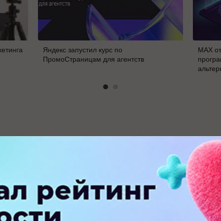
кетинга
Яндекс запустил курс по
MAX от
ПромоСтраницам для агентств
програ
альтер
В