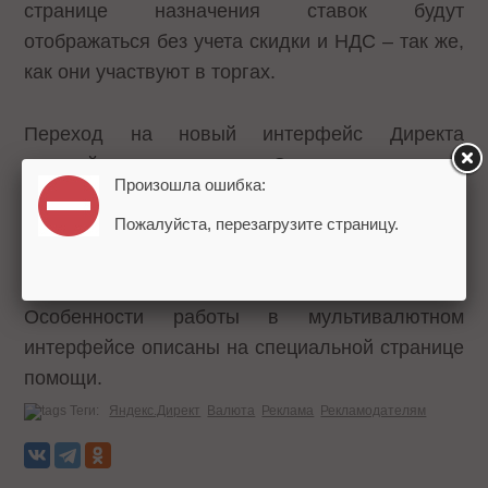
странице назначения ставок будут
отображаться без учета скидки и НДС – так же,
как они участвуют в торгах.
Переход на новый интерфейс Директа
произойдет постепенно. Сначала он станет
Произошла ошибка:
доступен новым клиентам и рекламным
агентствам, а уже затем остальным
Пожалуйста, перезагрузите страницу.
рекламодателям.
Особенности работы в мультивалютном
интерфейсе описаны на специальной
странице
помощи
.
Теги:
Яндекс.Директ
Валюта
Реклама
Рекламодателям