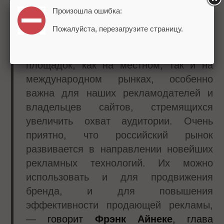
поможет развитию российской
Произошла ошибка:
экосистемы RTB. При нынешнем росте
Пожалуйста, перезагрузите страницу.
популярности RTB в России
доступность качественных рекламных
площадок, как на местном, так и на
международном рынках, особенно
важна для наших рекламодателей и
владельцев сайтов, стремящихся
увеличить охват аудитории. Очень
приятно, что российский рынок
развивается в направлении новейших
рекламных технологий. Их можно
использовать и для продвижения
бренда, и для повышения
эффективности продающей рекламы,
—
говорит
Фрэнк Айнеке
, глава