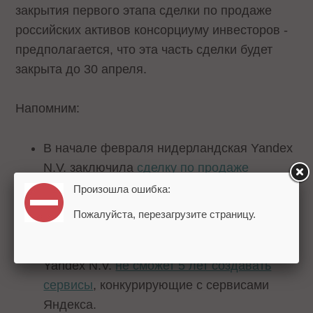
закрытия первого этапа сделки по продаже
российских активов консорциуму инвесторов -
предполагается, что эта часть сделки будет
закрыта до 30 апреля.
Напомним:
В начале февраля нидерландская Yandex
N.V. заключила
сделку по продаже
бизнеса Яндекса
.
Произошла ошибка:
Затем стало известно, что
менеджмент
Пожалуйста, перезагрузите страницу.
получит ключевую долю
в компании.
Одним из условий сделки стало то, что
Yandex N.V.
не сможет 5 лет создавать
сервисы
, конкурирующие с сервисами
Яндекса.