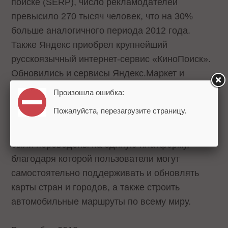
поиске (SERP), число рекламодателей
превысило 270 тысяч человек, что на 30%
больше аналогичного периода 2012 года.
Также Яндекс приобрел крупнейший
русскоязычный интернет-сервис «КиноПоиск».
Обновились и сервисы Яндекс.Маркет и
Яндекс.Карты: Я.Маркет предоставил
Произошла ошибка:
интернет-магазинам новую модель
Пожалуйста, перезагрузите страницу.
размещения товарных предложений с оплатой
за действие (Cost Per Action), Яндекс.Карты
были переведены на единую платформу,
благодаря которой пользователи могут
самостоятельно поддерживать и обновлять
карты стран и городов, а также строить
автомобильные маршруты по всему миру.