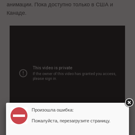
анимации. Пока доступно только в США и
Канаде.
Произошла ошибка:
Пожалуйста, перезагрузите страницу.
·
YouTube Director onsite
.
С помощью этого