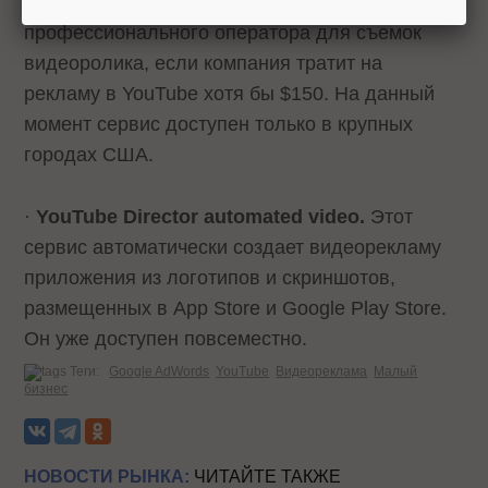
бесплатного сервиса можно пригласить
профессионального оператора для съемок
видеоролика, если компания тратит на
рекламу в YouTube хотя бы $150. На данный
момент сервис доступен только в крупных
городах США.
·
YouTube Director automated video.
Этот
сервис автоматически создает видеорекламу
приложения из логотипов и скриншотов,
размещенных в App Store и Google Play Store.
Он уже доступен повсеместно.
Теги:
Google AdWords
YouTube
Видеореклама
Малый
бизнес
НОВОСТИ РЫНКА:
ЧИТАЙТЕ ТАКЖЕ