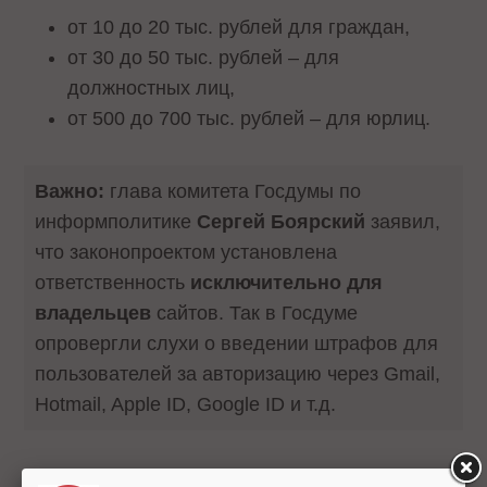
от 10 до 20 тыс. рублей для граждан,
от 30 до 50 тыс. рублей – для
должностных лиц,
от 500 до 700 тыс. рублей – для юрлиц.
Важно:
глава комитета Госдумы по
информполитике
Сергей Боярский
заявил,
что законопроектом установлена
ответственность
исключительно для
владельцев
сайтов. Так в Госдуме
опровергли слухи о введении штрафов для
пользователей за авторизацию через Gmail,
Hotmail, Apple ID, Google ID и т.д.