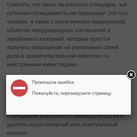
отметить, что закон не коснется площадок, чья
суточная посещаемость не превышает 100 тыс.
человек, а также стратегических предприятий,
объектов международных соглашений и
зарубежных компаний, которым удастся
получить разрешение на увеличение своей
доли в правительственной комиссии по
иностранным инвестициям.
Помимо ограничения иностранного участия,
Произошла ошибка:
видеосервисам придется регистрироваться в
Пожалуйста, перезагрузите страницу.
реестре Роскомнадзора, а также заниматься
премодерацией контента на предмет
соблюдения российского законодательства и
удалять недостоверный или неактуальный
контент.