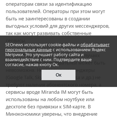
операторам связи за идентификацию
пользователей. Операторы при этом могут
быть не заинтересованы в создании
выгодных условий для других мессенджеров,
так как могут развивать собственные
сервисы.
SEOnews использует cookie-файлы и
обрабатывает
персональные данные
с использованием Яндекс
Метрики. Это улучшает работу сайта и
Стоит отметить, что в некоторых случаях
взаимодействие с ним. Подтвердите ваше
идентификация пользователей может быть
согласие, нажав кнопу Ок.
невозможна. Некоторые мессенджеры
Ок
(Google Talk, Skype, Confide, Ansa и др.) не
требуют наличия абонентского номера, а
сервисы вроде Miranda IM могут быть
использованы на любом ноутбуке или
десктопе без привязки к SIM-карте. В
Минэкономики уверены, что внедрение