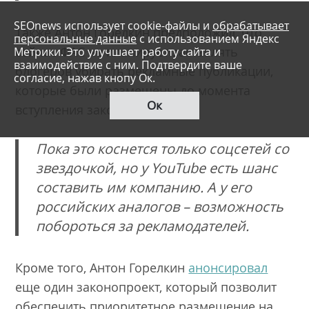
SEOnews использует cookie-файлы и
обрабатывает
Также Антон Горелкин предположил, что
персональные данные
с использованием Яндекс
Метрики. Это улучшает работу сайта и
сейчас ФАС не планирует заставлять
взаимодействие с ним. Подтвердите ваше
блогеров убирать рекламные публикации,
согласие, нажав кнопу Ок.
которые были размещены до момента
Ок
вступления закона в силу.
Пока это коснется только соцсетей со
звездочкой, но у YouTube есть шанс
составить им компанию. А у его
российских аналогов – возможность
побороться за рекламодателей.
Кроме того, Антон Горелкин
анонсировал
еще один законопроект, который позволит
обеспечить приоритетное размещение на