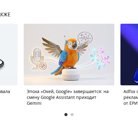
АКЖЕ
овала
Эпоха «Окей, Google» завершается: на
Adfox
смену Google Assistant приходит
реклам
Gemini
от ЕРИ