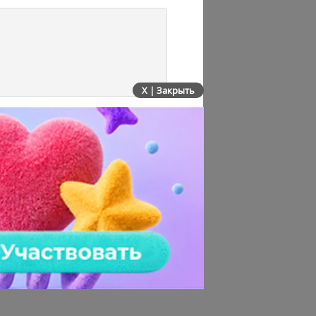
X | Закрыть
е все яснее становится
рую стоит сокращать.