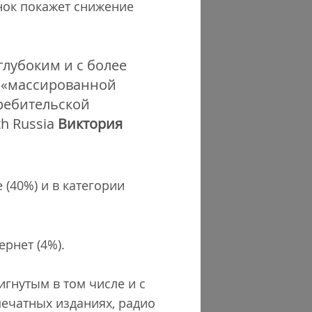
ынок покажет снижение
лубоким и с более
а «массированной
ребительской
th Russia
Виктория
 (40%) и в категории
рнет (4%).
гнутым в том числе и с
ечатных изданиях, радио