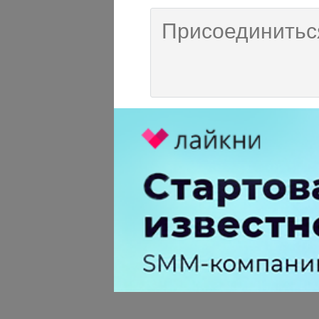
AdAurum 79
больше года назад
Определенно позитивна
понимание, что без рек
-
0
+
Ответить