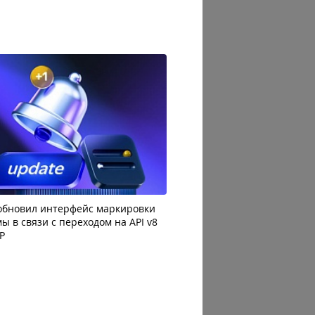
 обновил интерфейс маркировки
Президент России подпис
ы в связи с переходом на API v8
штрафах для маркетплейс
Р
цифровых платформ