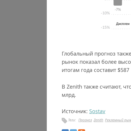
Глобальный прогноз также 
рынок показал более высо
итогам года составит $587
В Zenith также считают, чт
млрд.
Источник:
Sostav
Теги:
Прогноз
Zenith
Рекламный рын