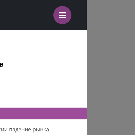
≡
в
ссии падение рынка