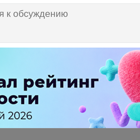
я динамика есть. Бизнесы адаптируются к новым реалиям, а ещ
ламы далеко не уедешь и это точно не та статья расходов, кото