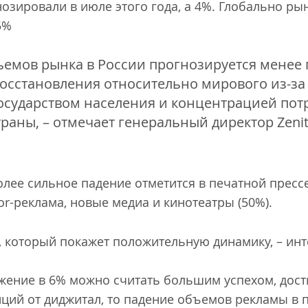
гнозировали в июле этого года, а 4%. Глобально р
5%
емов рынка в России прогнозируется менее г
осстановления относительно мирового из-з
осударством населения и концентрацией пот
траны, – отмечает генеральный директор Zeni
олее сильное падение отметится в печатной прессе
oor-реклама, новые медиа и кинотеатры (50%).
 который покажет положительную динамику, – инте
жение в 6% можно считать большим успехом, дости
ий от диджитал, то падение объемов рекламы в п