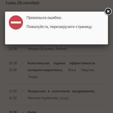
2 день (30 сентября)
:
Произошла ошибка:
9:00 -
Кофе
Пожалуйста, перезагрузите страницу.
10.00
10:00 -
Построение эффективного SEO-бизнеса,
10:30
Михаил Кузьмин, Rookee
10:30 -
Комплексная оценка эффективности
11:00
интернет-маркетинга,
Илья Никулин,
Текарт
11:00 -
Аккаунтинг в поисковом продвижении,
11:30
Наталия Курбатова,
Ingate
11:30 -
Кофе