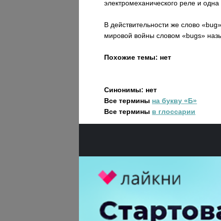
электромеханического реле и одна 
В действительности же слово «bug»
мировой войны словом «bugs» наз
Похожие темы: нет
Синонимы: нет
Все термины
на букву «Б»
Все термины
в глоссарии