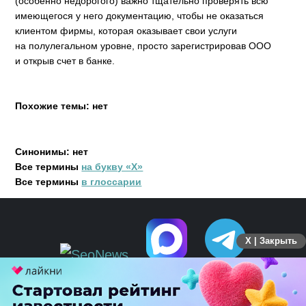
(особенно недорогого) важно тщательно проверять всю
имеющегося у него документацию, чтобы не оказаться
клиентом фирмы, которая оказывает свои услуги
на полулегальном уровне, просто зарегистрировав ООО
и открыв счет в банке.
Похожие темы: нет
Синонимы: нет
Все термины
на букву «Х»
Все термины
в глоссарии
X | Закрыть
ПЕРЕЙТИ НА ПОЛНУЮ ВЕРСИЮ
© SEOnews.ru Все права защищены. 2026