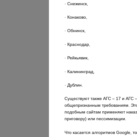
· Снежинск,
· Конаково,
· Обнинск,
· Краснодар,
· Рейкьявик,
· Калининград,
· Дублин.
Существуют также АГС – 17 и АГС –
общепризнанным требованиям. Это 
подобным сайтам применяют наказа
приговору) или пессимизации.
Что касается алгоритмов Google, 