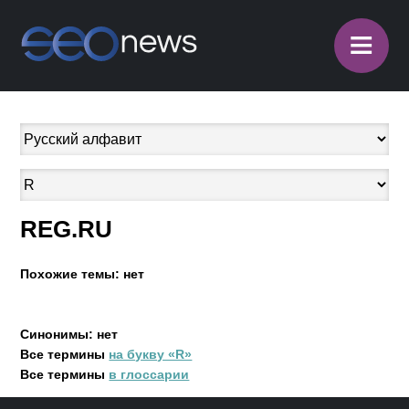
≡
REG.RU
Похожие темы: нет
Синонимы: нет
Все термины
на букву «R»
Все термины
в глоссарии