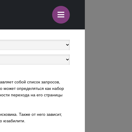
≡
авляет собой список запросов,
но может определяться как набор
ности перехода на его страницы
ковика. Также от него зависит,
о юзабилити.