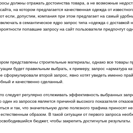
осы должны отражать достоинства товара, а не возможные недоста
 сайта, на котором предлагается качественная одежда от известно
от если, допустим, компания при этом предлагает на самый удобн
 включать в семантическое ядро запрос типа «одежда с доставкой н
роятности попавшие запросу на сайт пользователи предпочтут одн
отором представлены строительные материалы, однако все товары 
ситуации будет правильным выбрать, к примеру, запрос «арматура ка
е сформулировали второй запрос, явно хотят увидеть именно прайс
добный и качественно сделанный.
 что следует регулярно отслеживать эффективность выбранных запр
то один из запросов является причиной высокого показателя отказов
иться и так, что значительную долю полезного трафика приносят не
 естественным образом. В такой ситуации от первого запроса нео
 освободившийся бюджет, чтобы закрепить достигнутые результаты.