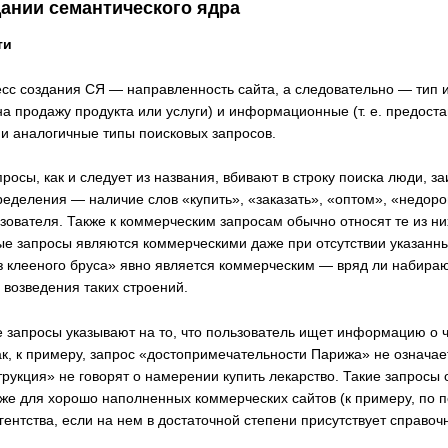
дании семантического ядра
ти
оцесс создания СЯ — направленность сайта, а следовательно — тип
 на продажу продукта или услуги) и информационные (т. е. предо
и аналогичные типы поисковых запросов.
просы, как и следует из названия, вбивают в строку поиска люди, з
еделения — наличие слов «купить», «заказать», «оптом», «недорого
зователя. Также к коммерческим запросам обычно относят те из ни
ые запросы являются коммерческими даже при отсутствии указанных
из клееного бруса» явно является коммерческим — вряд ли набира
возведения таких строений.
е запросы указывают на то, что пользователь ищет информацию о ч
, к примеру, запрос «достопримечательности Парижа» не означает
трукция» не говорят о намерении купить лекарство. Такие запросы
же для хорошо наполненных коммерческих сайтов (к примеру, по 
агентства, если на нем в достаточной степени присутствует справо