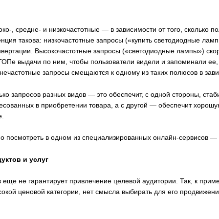
ко-, средне- и низкочастотные — в зависимости от того, сколько 
денция такова: низкочастотные запросы («купить светодиодные ла
онвертации. Высокочастотные запросы («светодиодные лампы») с
ТОПе выдачи по ним, чтобы пользователи видели и запоминали ее,
нечастотные запросы смещаются к одному из таких полюсов в зави
ко запросов разных видов — это обеспечит, с одной стороны, ста
есованных в приобретении товара, а с другой — обеспечит хорошу
е.
 посмотреть в одном из специализированных онлайн-сервисов — 
уктов и услуг
еще не гарантирует привлечение целевой аудитории. Так, к приме
сокой ценовой категории, нет смысла выбирать для его продвижен