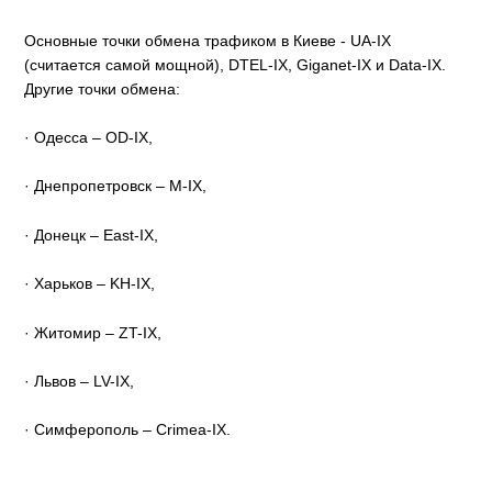
Основные точки обмена трафиком в Киеве - UA-IX
(считается самой мощной), DTEL-IX, Giganet-IX и Data-IX.
Другие точки обмена:
· Одесса – OD-IX,
· Днепропетровск – M-IX,
· Донецк – East-IX,
· Харьков – KH-IX,
· Житомир – ZT-IX,
· Львов – LV-IX,
· Симферополь – Crimea-IX.