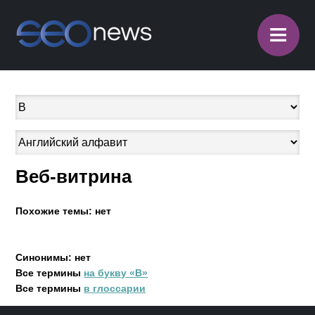
≡
Веб-витрина
Похожие темы: нет
Синонимы: нет
Все термины
на букву «В»
Все термины
в глоссарии