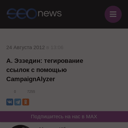
≡
24 Августа 2012
в 13:06
А. Эззедин: тегирование
ссылок с помощью
CampaignAlyzer
0
7255
Подпишитесь на нас в MAX