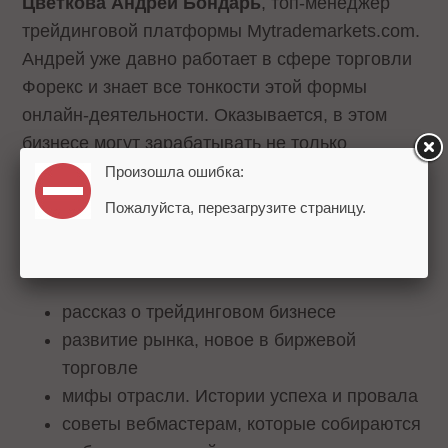
Цветкова Андрей Бондарь
, топ-менеджер
трейдинговой платформы Mytrademarkets.com.
Андрей уже давно работает в сфере торговли
Форекс и знает все тонкости этой формы
онлайн-деятельности. Оказывается, в этом
бизнесе могут зарабатывать не только
биржевые брокеры, но и вебмастера – путем
Произошла ошибка:
привлечения новых игроков отрасли.
Пожалуйста, перезагрузите страницу.
В новом выпуске:
рассказ о трейдинговом бизнесе
развитие рынка, новое в биржевой
торговле
мифы отрасли. Истории успеха и провала
советы вебмастерам, которые собираются