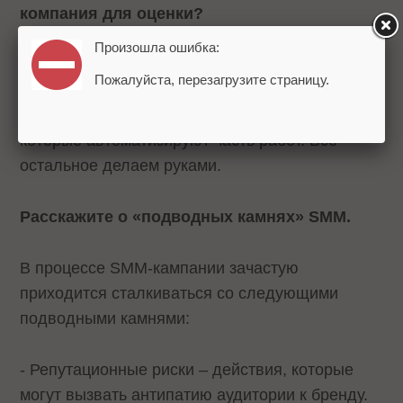
компания для оценки?
Произошла ошибка:
Мы используем несколько систем мониторинга,
Пожалуйста, перезагрузите страницу.
в частности, Youscan, IQBuzz, Brandspotter.
Есть несколько собственных разработок,
которые автоматизируют часть работ. Все
остальное делаем руками.
Расскажите о «подводных камнях» SMM.
В процессе SMM-кампании зачастую
приходится сталкиваться со следующими
подводными камнями:
- Репутационные риски – действия, которые
могут вызвать антипатию аудитории к бренду.