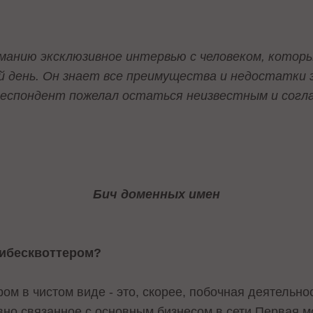
анию эксклюзивное интервью с человеком, котор
й день. Он знает все преимущества и недостатки э
еспондент пожелал остаться неизвестным и согл
Бич доменных имен
кибесквоттером?
ом в чистом виде - это, скорее, побочная деятельно
вно связанное с основным бизнесом в сети.Первая м