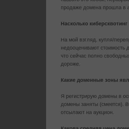
продаже домена прошла в а
Насколько киберсквотинг
На мой взгляд, купля/пере
недооценивают стоимость д
что сейчас полно свободных
дороже.
Какие доменные зоны яв
Я регистрирую домены в осн
домены заняты (смеется). В
отсылают на аукцион.
Какова средняя цена дом