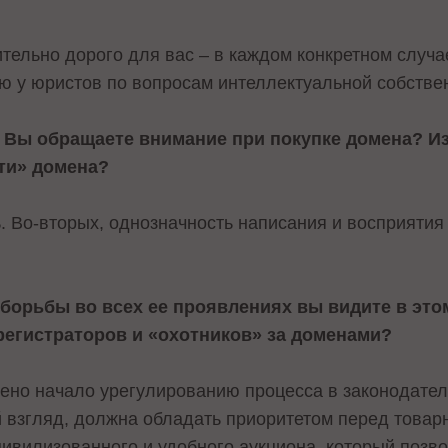
тельно дорого для вас – в каждом конкретном случа
ию у юристов по вопросам интеллектуальной собстве
, Вы обращаете внимание при покупке домена? И
ти» домена?
 Во-вторых, однозначность написания и восприятия н
борьбы во всех ее проявлениях вы видите в это
регистраторов и «охотников» за доменами?
жено начало урегулированию процесса в законодател
й взгляд, должна обладать приоритетом перед товарн
цивилизованного и удобного аукциона, который позво