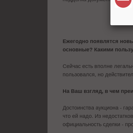
Ежегодно появлятся нов
основные? Какими польз
Сейчас есть вполне легаль
пользовался, но действител
На Ваш взгляд, в чем пре
Достоинства аукциона - гар
что ей надо. Из недостатко
официальность сделки - пр