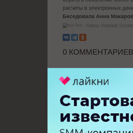
расчеты в электронных день
Беседовала Анна Макаро
Теги:
Домены
Новичкам
Интерв
0 КОММЕНТАРИЕ