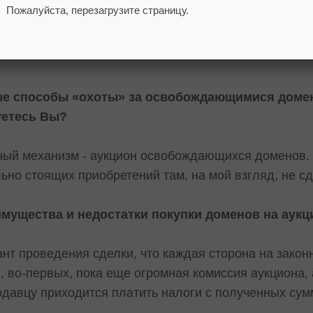
Пожалуйста, перезагрузите страницу.
Аукцион доменов
ые способы «охоты» за освобождающимися домен
уетесь Вы?
ный механизм - аукцион освобождающихся доменов. 
ьно стоящих приобретений там, на мой взгляд, не сд
имущества и недостатки покупки доменов на аук
ант проведения сделки, что каждая сторона на закон
в, во-первых, пока еще огромная комиссия аукциона, 
одавцу приходится платить налоги с полученных сум