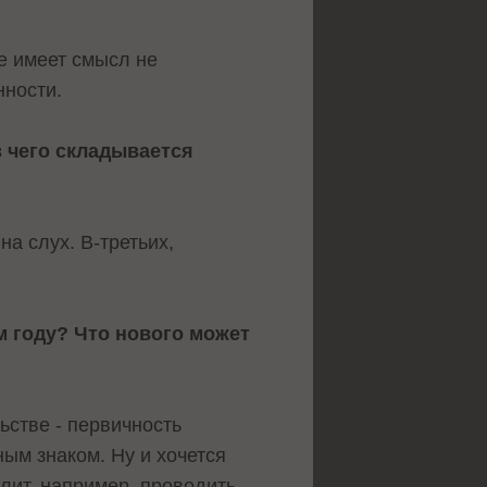
е имеет смысл не
нности.
з чего складывается
а слух. В-третьих,
м году? Что нового может
ьстве - первичность
ым знаком. Ну и хочется
лит, например, проводить