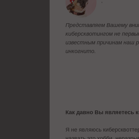
,
Представляем Вашему вним
киберсквотингом не первы
известным причинам наш р
инкогнито.
Как давно Вы являетесь 
Я не являюсь киберсквоттер
назвать это хобби, неразры