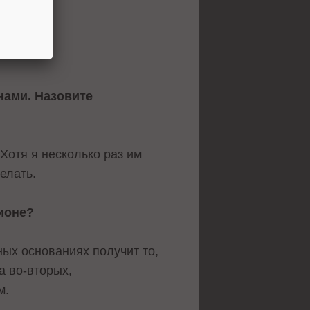
ами. Назовите
Хотя я несколько раз им
елать.
ционе?
ных основаниях получит то,
а во-вторых,
м.