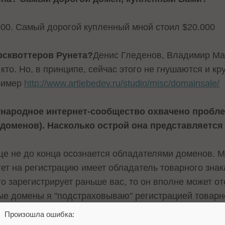
000. Самый дорогой купленный мной стоил $20.000
рсквоттеров Рунета?
Денис Гледенов, Владимир Ма
 кто. Но, в принципе, сейчас этого не гнушаются и к
пример
http://www.artlebedev.ru/studio/misc/domainsale/
народное интернет-сообщество охвачено пробл
доменов). Насколько острой она представляется
ще не до конца осознается обладателями доменов. М
ет на регистрацию имеет обладатель товарного знака
его зарегистрирует раньше вас, то он вполне может о
е домены я "подстраховываю" регистрацией товарног
) и не особо дешевый - порядка 35 т.р.Добавлю, что
Произошла ошибка:
дача их в руцентр.