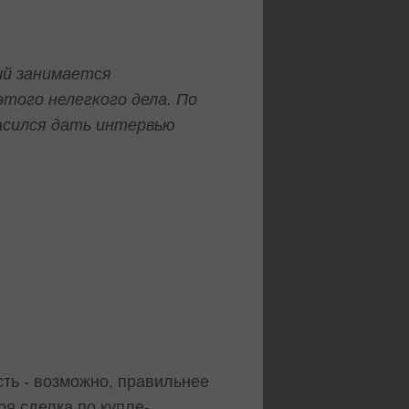
ый занимается
того нелегкого дела. По
асился дать интервью
сть - возможно, правильнее
оя сделка по купле-