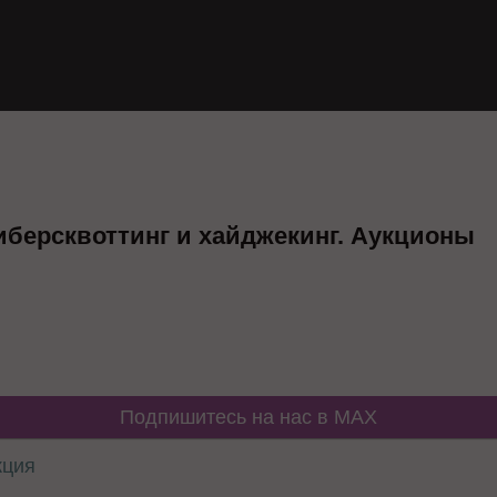
иберсквоттинг и хайджекинг. Аукционы
Подпишитесь на нас в MAX
кция