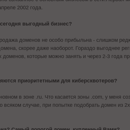
преле 2002 года.
 сегодня выгодный бизнес?
продажа доменов не особо прибыльна - слишком ред
омена, скорее даже наоборот. Гораздо выгоднее рег
 доменов, которые можно занять и через 2-3 года пр
ляются приоритетными для киберсквотеров?
овном в зоне .ru. Что касается зоны .com, у меня с
о всяком случае, при попытке подобрать домен из 2х
ена? Самый дорогой домен, купленный Вами?