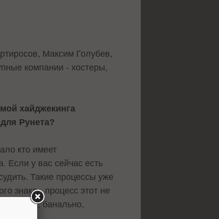
ртиросов, Максим Голубев,
рупные компании - хостеры,
емой хайджекинга
 для Рунета?
ало кто имеет
. Если у вас сейчас есть
тсудить. Такие процессы уже
о знака - процесс этот не
 возможна, банально,