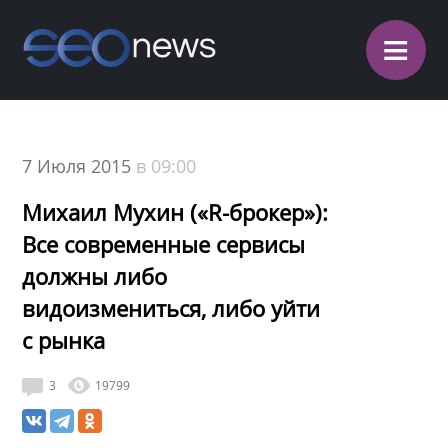
≡
7 Июля 2015
в 09:00
Михаил Мухин («R-брокер»):
Все современные сервисы
должны либо
видоизмениться, либо уйти
с рынка
3
19799