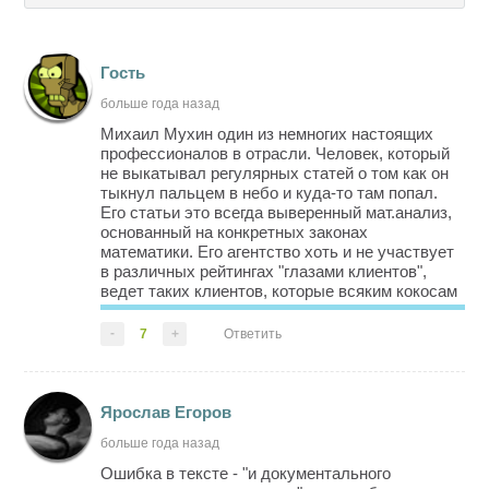
Гость
больше года назад
Михаил Мухин один из немногих настоящих
профессионалов в отрасли. Человек, который
не выкатывал регулярных статей о том как он
тыкнул пальцем в небо и куда-то там попал.
Его статьи это всегда выверенный мат.анализ,
основанный на конкретных законах
математики. Его агентство хоть и не участвует
в различных рейтингах "глазами клиентов",
ведет таких клиентов, которые всяким кокосам
с бдбд даже не снились. Причем показывает
реальный результат, а не тупо вытягивает
-
7
+
Ответить
деньги. Короче большой ...
Ярослав Егоров
больше года назад
Ошибка в тексте - "и документального