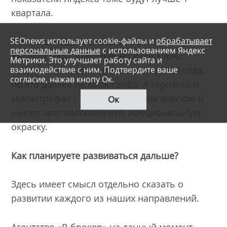
квартала.
SEOnews использует cookie-файлы и
обрабатывает
Конечно, +13% в 1 квартале 2015 года у
персональные данные
с использованием Яндекс
Яндекса – это значительно хуже +36%,
Метрики. Это улучшает работу сайта и
которые были у них в 1 квартале 2014 года,
взаимодействие с ним. Подтвердите ваше
согласие, нажав кнопу Ок.
но это далеко не катастрофа. А «кризис» и
«катастрофа» – понятия психологические и
Ок
имеют противоположную эмоциональную
окраску.
Как планируете развиваться дальше?
Здесь имеет смысл отдельно сказать о
развитии каждого из наших направлений.