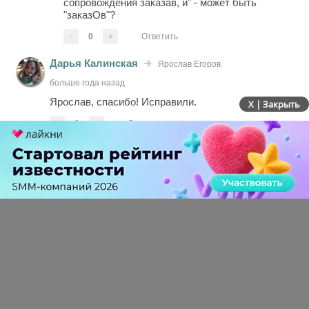
сопровождения заказав, и" - может быть
"заказОв"?
-
0
+
Ответить
Дарья Калинская
Ярослав Егоров
больше года назад
Ярослав, спасибо! Исправили.
X | Закрыть
-
0
+
Ответить
ПЕРЕЙТИ НА ПОЛНУЮ ВЕРСИЮ
© SEOnews.ru Все права защищены. 2026