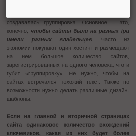
Нужно маскировать сайты, чтобы именно не
создавалась группировка. Основное – это,
конечно,
чтобы сайты были на разных
ip
и
имели разных владельцев
. Часто из
экономии покупают один хостинг и размещают
на нем большое количество сайтов,
зарегистрированных на одного человека, что и
губит «группировку». Не нужно, чтобы на
сайтах встречался похожий текст. Также по
возможности нужно делать различные дизайн-
шаблоны.
Если на главной и вторичной страницах
сайта одинаковое количество вхождений
ключевиков, какая из них будет более