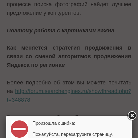
процессе поиска фотографий найдет лучшее
предложение у конкурентов.
Поэтому работа с картинками важна
.
Как меняется стратегия продвижения в
связи со сменой алгоритмов продвижения
Яндекса по регионам
Более подробно об этом вы можете почитать
на
http://forum.searchengines.ru/showthread.php?
t=348878
Расскажите про баны больших количеств
Произошла ошибка:
сайтов. Как не спалить группировку сайтов
(не перелинкованную)?
Пожалуйста, перезагрузите страницу.