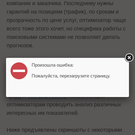
компании и заказчика. Последнему нужны
гарантий на позициям (трафик), по срокам и
прозрачность по цене услуг, оптимизатор чаще
всего тоже этого хочет, но специфика работы с
поисковыми системами не позволяет делать
прогнозов.
В качестве оптимального источника такой
Произошла ошибка:
информации докладчик SEO-семинара
Пожалуйста, перезагрузите страницу.
предложил запущенный в этот же день, 10
октября, новый бесплатный программный
продукт
seo-analytics.ru
, позволяющий
оптимизаторам проводить анализ различных
интересных им показателей.
Ниже предъявлены скриншоты с некоторыми