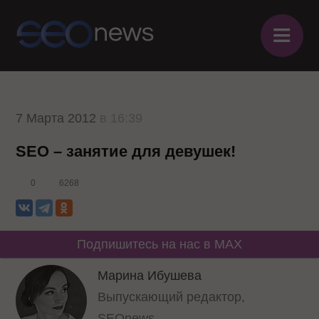
≡
7 Марта 2012
в 16:39
SEO – занятие для девушек!
0
6268
Подпишитесь на нас в MAX
Марина Ибушева
Выпускающий редактор,
SEOnews