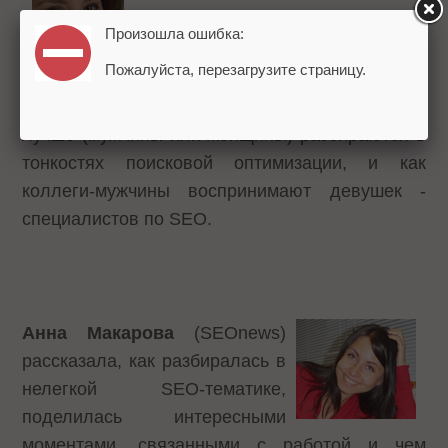
Произошла ошибка:
Наталия Неелова
(Ingate)
Пожалуйста, перезагрузите страницу.
поделилась своим мнением и
опытом относительно того, кто
лучше (мужчины или женщины) разбираются в
тонкостях поисковой оптимизации, и как
коллеги-мужчины воспринимают девушек -
специалистов по SEO.
Анна Макарова
(SEOnews)
рассказала, как разбиралась в
нелегкой SEO-тематике,
поделилась интересными
моментами, связанными с работой и чем