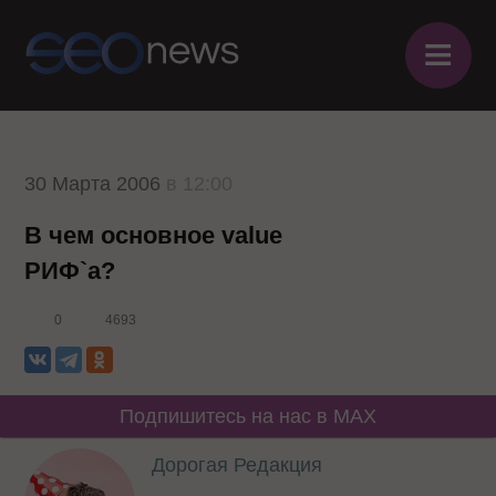
≡
30 Марта 2006
в 12:00
В чем основное value
РИФ`а?
0
4693
Подпишитесь на нас в MAX
Дорогая Редакция