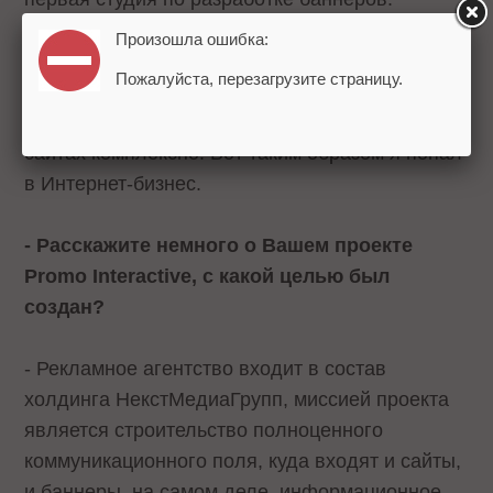
Запустил первые флеш-банеры в России.
Произошла ошибка:
Затем мы начали делать бизнес совместно с
Пожалуйста, перезагрузите страницу.
агентством «Dot» (дизайн-студия). Был одним
из первых, кто начал размещать медиа на
сайтах комплексно. Вот таким образом я попал
в Интернет-бизнес.
- Расскажите немного о Вашем проекте
Promo Interactive, с какой целью был
создан?
- Рекламное агентство входит в состав
холдинга НекстМедиаГрупп, миссией проекта
является строительство полноценного
коммуникационного поля, куда входят и сайты,
и баннеры, на самом деле, информационное