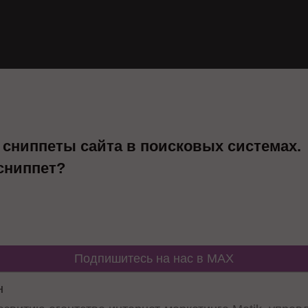
м сниппеты сайта в поисковых системах.
сниппет?
Подпишитесь на нас в MAX
н