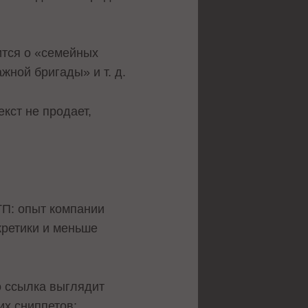
ится о «семейных
жной бригады» и т. д.
кст не продает,
ТП: опыт компании
кретики и меньше
о ссылка выглядит
их сниппетов: