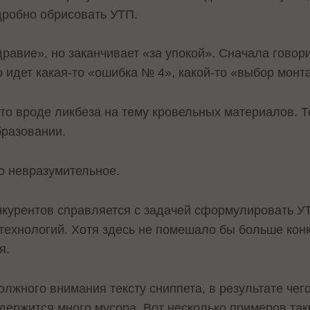
дробно обрисовать УТП.
равие», но заканчивает «за упокой». Сначала говор
 идет какая-то «ошибка № 4», какой-то «выбор монта
о вроде ликбеза на тему кровельных материалов. Те
бразовании.
о невразумительное.
нкурентов справляется с задачей сформулировать У
технологий. Хотя здесь не помешало бы больше кон
я.
лжного внимания тексту сниппета, в результате чег
держится много мусора. Вот несколько примеров так