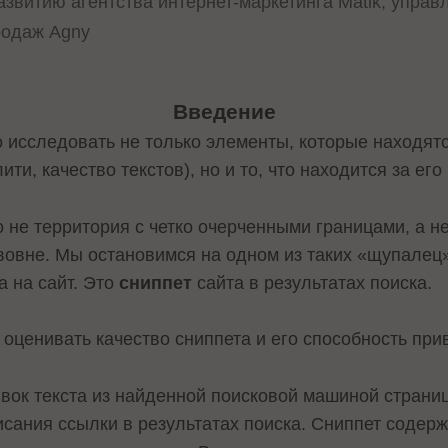
азвитию агентства интернет-маркетинга Matik, упра
родаж Agny
Введение
о исследовать не только элементы, которые находятс
ти, качество текстов), но и то, что находится за его
о не территория с четко очерченными границами, а н
вовне. Мы остановимся на одном из таких «щупалец
а на сайт. Это
сниппет
сайта в результатах поиска.
к оценивать качество сниппета и его способность при
ок текста из найденной поисковой машиной страниц
исания ссылки в результатах поиска. Сниппет содержи