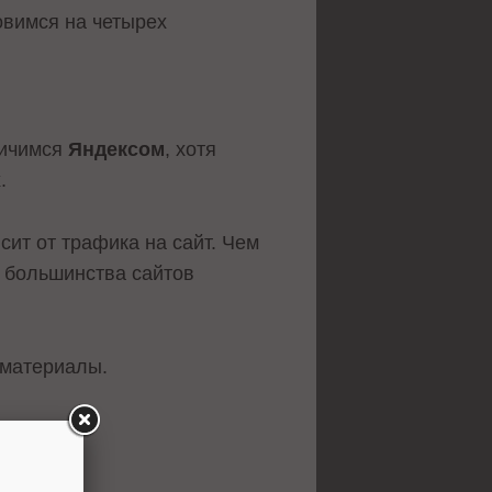
овимся на четырех
ничимся
Яндексом
, хотя
.
сит от трафика на сайт. Чем
 большинства сайтов
 материалы.