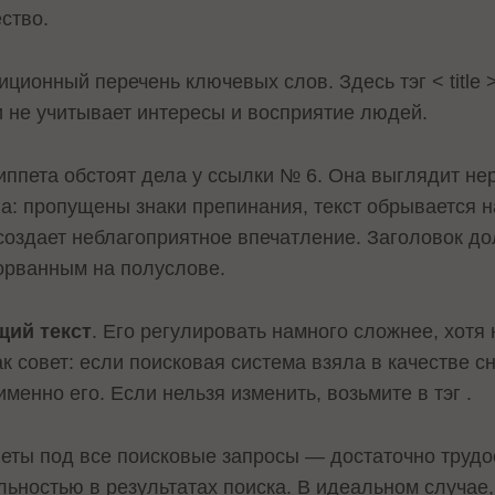
ство.
ионный перечень ключевых слов. Здесь тэг < title 
и не учитывает интересы и восприятие людей.
ниппета обстоят дела у ссылки № 6. Она выглядит не
на: пропущены знаки препинания, текст обрывается н
 создает неблагоприятное впечатление. Заголовок д
борванным на полуслове.
ий текст
. Его регулировать намного сложнее, хотя н
к совет: если поисковая система взяла в качестве с
именно его. Если нельзя изменить, возьмите в тэг
.
еты под все поисковые запросы — достаточно трудо
льностью в результатах поиска. В идеальном случае