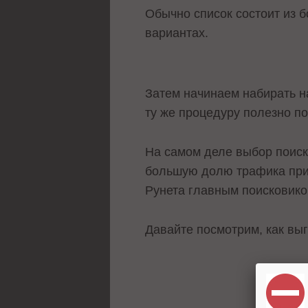
Обычно список состоит из 
вариантах.
Затем начинаем набирать н
ту же процедуру полезно по
На самом деле выбор поиско
большую долю трафика при
Рунета главным поисковико
Давайте посмотрим, как вы