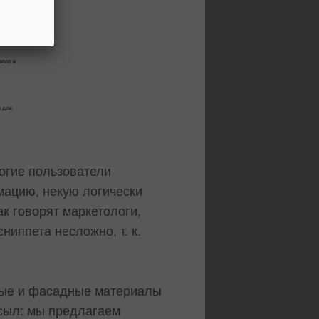
многие пользователи
мацию, некую логически
к говорят маркетологи,
иппета несложно, т. к.
ные и фасадные материалы
осыл: мы предлагаем