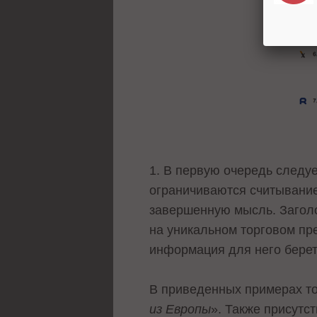
1. В первую очередь следу
ограничиваются считывани
завершенную мысль. Заголо
на уникальном торговом пре
информация для него берется 
В приведенных примерах т
из Европы
». Также присутс