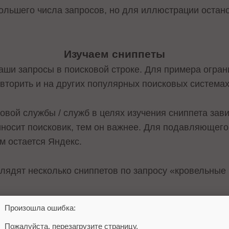
большего числа запросов, но для иллюстрации остан
Изучаем сниппеты
аши запросы в поисковой строке. Для примера огра
вторить и на других популярных поисковых системах
вой службы / служб в целях изучения сниппета зави
носит поисковик, тем он важнее. Для подавляющего
м остается Яндекс.
глядят несколько сниппетов по запросу «кровельные
Произошла ошибка:
Пожалуйста, перезагрузите страницу.