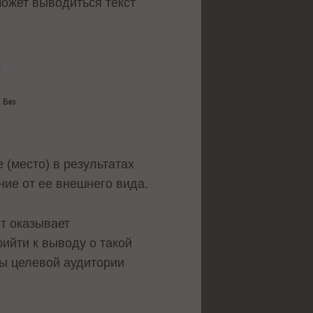
может выводиться текст
 (место) в результатах
ние от ее внешнего вида.
йт оказывает
ийти к выводу о такой
ны целевой аудитории