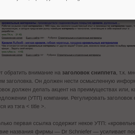
ет обратить внимание на
заголовок сниппета
, т.к. 
ем заголовка. Он должен нести осмысленную инфор
вок должен делать акцент на преимуществах или, ка
дложении (УТП) компании. Регулировать заголовок сн
из тэга < title >.
олько первая ссылка содержит некое УТП: «кровель
твие названия фирмы — Dr Schniefer — усиливает п