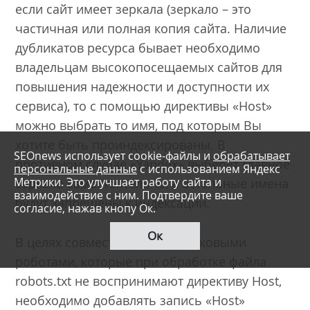
если сайт имеет зеркала (зеркало – это
частичная или полная копия сайта. Наличие
дубликатов ресурса бывает необходимо
владельцам высокопосещаемых сайтов для
повышения надежности и доступности их
сервиса), то с помощью директивы «Host»
можно выбрать то имя, под которым Вы
хотите быть проиндексированы. В
SEOnews использует cookie-файлы и
обрабатывает
противном случае «Yandex» выберет главное
персональные данные
с использованием Яндекс
Метрики. Это улучшает работу сайта и
зеркало самостоятельно, а остальные имена
взаимодействие с ним. Подтвердите ваше
будут запрещены к индексации.
согласие, нажав кнопу Ок.
Ок
В целях совместимости с поисковыми
роботами, которые при обработке файла
robots.txt не воспринимают директиву Host,
необходимо добавлять запись «Host»