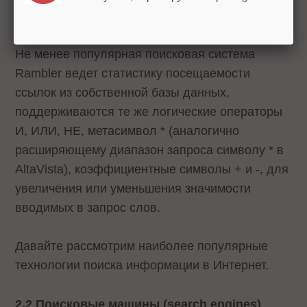
http:\/\/help\.yandex\.ru\/search\/?id=481939
Не менее популярная поисковая система
Rambler ведет статистику посещаемости
ссылок из собственной базы данных,
поддерживаются те же логические операторы
И, ИЛИ, НЕ, метасимвол * (аналогично
расширяющему диапазон запроса символу * в
AltaVista), коэффициентные символы + и -, для
увеличения или уменьшения значимости
вводимых в запрос слов.
Давайте рассмотрим наиболее популярные
технологии поиска информации в Интернет.
2.2 Поисковые машины (search engines)