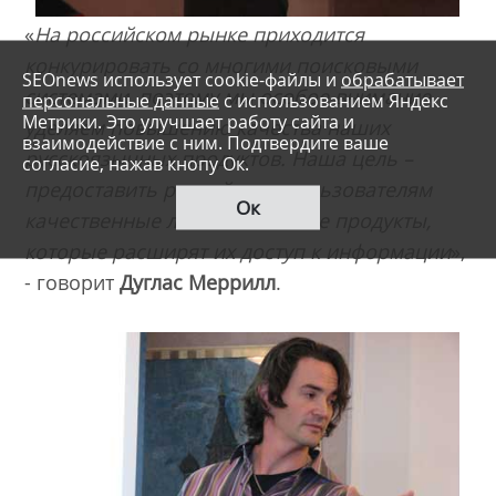
«
На российском рынке приходится
конкурировать со многими поисковыми
SEOnews использует cookie-файлы и
обрабатывает
системами, поэтому мы особое внимание
персональные данные
с использованием Яндекс
Метрики. Это улучшает работу сайта и
уделяем повышению качества наших
взаимодействие с ним. Подтвердите ваше
русскоязычных продуктов. Наша цель –
согласие, нажав кнопу Ок.
предоставить российским пользователям
Ок
качественные локализованные продукты,
которые расширят их доступ к информации
»,
- говорит
Дуглас Меррилл
.