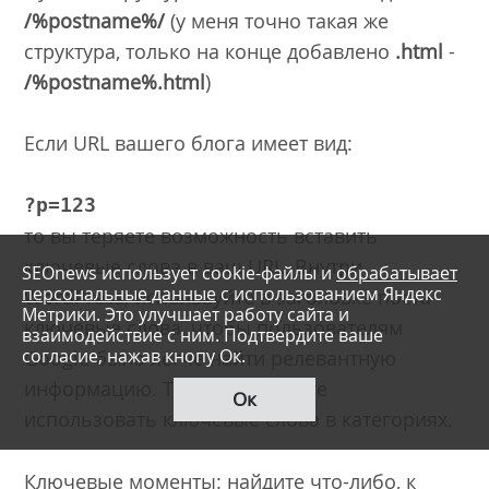
/%postname%/
(у меня точно такая же
структура, только на конце добавлено
.html
-
/%postname%.html
)
Если URL вашего блога имеет вид:
?p=123
то вы теряете возможность вставить
ключевые слова в ваш URL. Внутри
SEOnews использует cookie-файлы и
обрабатывает
персональные данные
с использованием Яндекс
WordPress, используйте в заголовке поста
Метрики. Это улучшает работу сайта и
ключевые слова, чтобы пользователям
взаимодействие с ним. Подтвердите ваше
согласие, нажав кнопу Ок.
Google было легче найти релевантную
информацию. Также вы можете
Ок
использовать ключевые слова в категориях.
Ключевые моменты: найдите что-либо, к