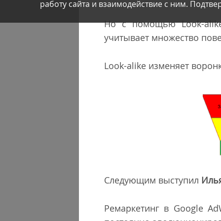
работу сайта и взаимодействие с ним. Подтвер
Но с помощью Look-alik
учитывает множество пове
Look-alike изменяет воро
Следующим выступил
Иль
Ремаркетинг в Google Ad