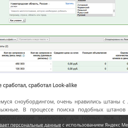
 сработал, сработал Look-alike
муся сноубордингом, очень нравились штаны с 
ыжные. В процессе поиска подобных штанов 
предлагающие экипировку для горных лыж. Опят
вает персональные данные
с использованием Яндекс Ме
с сайта догоняют баннеры того раздела, откуда он