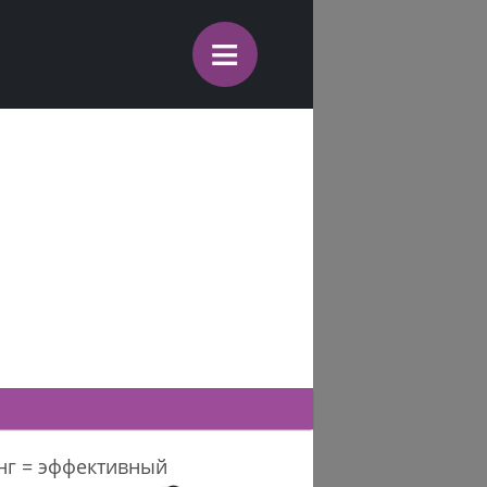
≡
нг = эффективный