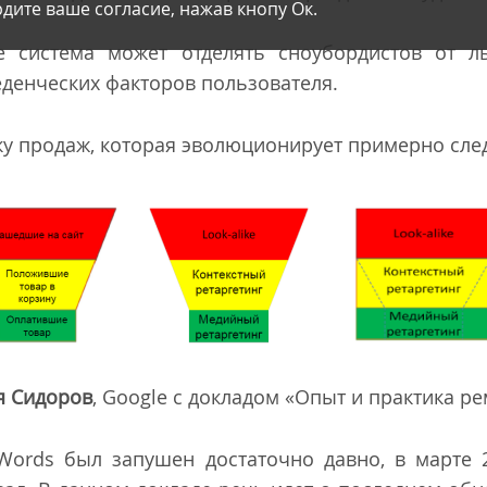
дите ваше согласие, нажав кнопу Ок.
e система может отделять сноубордистов от л
денческих факторов пользователя.
нку продаж, которая эволюционирует примерно сл
я Сидоров
, Google с докладом «Опыт и практика р
Words был запушен достаточно давно, в марте 2