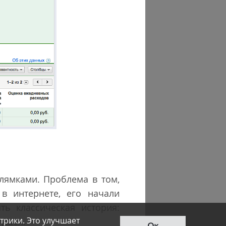
лямками. Проблема в том,
в интернете, его начали
ь классическая история:
трики. Это улучшает
 ушел.
Ок