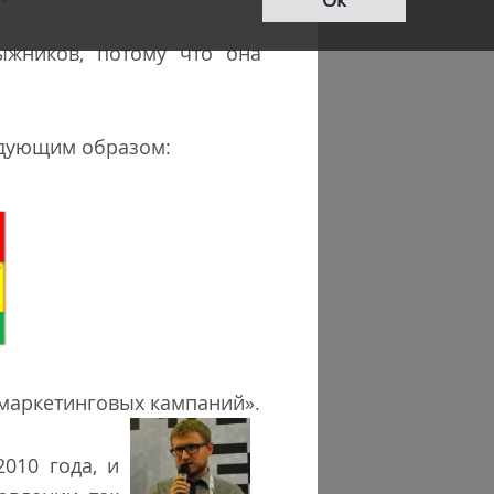
ыжников, потому что она
едующим образом:
емаркетинговых кампаний».
010 года, и