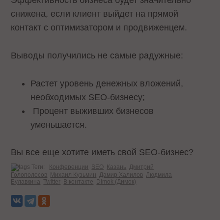
Эффективность бизнеса будет значительно
снижена, если клиент выйдет на прямой
контакт с оптимизатором и продвиженцем.
Выводы получились не самые радужные:
Растет уровень денежных вложений,
необходимых SEO-бизнесу;
Процент выживших бизнесов
уменьшается.
Вы все еще хотите иметь свой SEO-бизнес?
Теги:
Конференции
SEO
Казань
Дмитрий
Голополосов
Михаил Кузьмин
Дамир Халилов
Людмила
Булавкина
Twitter
В контакте
Dimok (Димок)