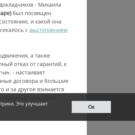
докладчиков - Михаила
Sape
)
был посвящен
состоянию, и какой она
есекалось с
выступлением
одвижения, а также
ный отказ от гарантий, к
гче
», - настаивает
инные договора и большие
то и за другое взимается
 и сколько они стоят.
трики. Это улучшает
Ок