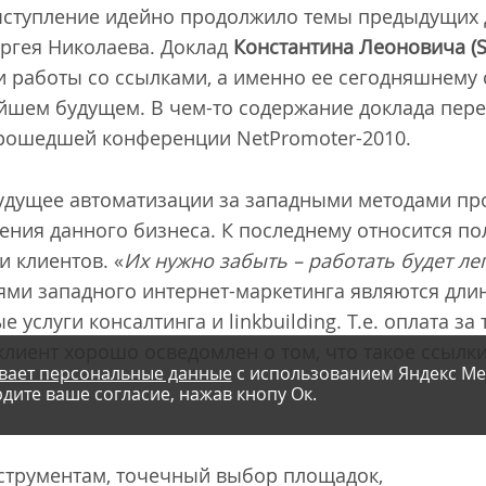
ступление идейно продолжило темы предыдущих 
ергея Николаева. Доклад
Константина Леоновича (
 работы со ссылками, а именно ее сегодняшнему 
айшем будущем. В чем-то содержание доклада пер
рошедшей конференции NetPromoter-2010.
будущее автоматизации за западными методами пр
ния данного бизнеса. К последнему относится пол
 клиентов. «
Их нужно забыть – работать будет ле
ями западного интернет-маркетинга являются дл
 услуги консалтинга и linkbuilding. Т.е. оплата за 
клиент хорошо осведомлен о том, что такое ссылки,
вает персональные данные
с использованием Яндекс Ме
дите ваше согласие, нажав кнопу Ок.
нструментам, точечный выбор площадок,