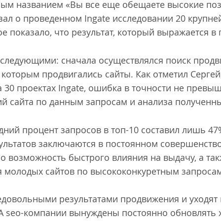
ым названием «Вы все еще обещаете высокие поз
зал о проведенном Ingate исследовании 20 крупн
ое показало, что результат, который выражается в 
следующими: сначала осуществлялся поиск продви
 которым продвигались сайты. Как отметил Сергей
 30 проектах Ingate, ошибка в точности не превыш
й сайта по данным запросам и анализа полученн
едний процент запросов в топ-10 составил лишь 47
ультатов заключаются в постоянном совершенств
ло возможность быстрого влияния на выдачу, а та
 молодых сайтов по высококонкуретным запросам
едовольными результатами продвижения и уходят 
А seo-компании вынуждены постоянно обновлять 