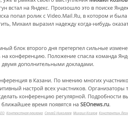
гун встал на Яндекс. Произошло это в поиске Яндек
ска попал ролик с Video.Mail.Ru, в котором и была
ить, Михаил выразил надежду когда-нибудь оказа
ый блок второго дня претерпел сильные изменени
ь на конференцию. Положение спасла команда Янд
 двумя дополнительными докладами.
нференция в Казани. По мнению многих участников
итивный настрой всех участников. Организаторы 
сделать конференцию регулярной. Подробности вы
в ближайшее время появятся на
SEOnews
.
ru
.
SEO
Контекстная реклама
Сергей Николаев
Михаил Козлов
Константин Лео