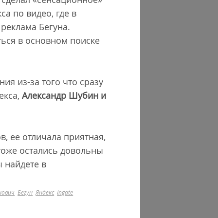
са по видео, где в
 реклама Бегуна.
ться в основном поиске
я из-за того что сразу
екса,
Александр Шубин и
, ее отличала приятная,
тоже остались довольны
 найдете в
нович
Бегун
Яндекс
Ingate