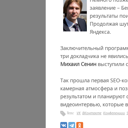
заявление – Бе
результаты пои
Продолжая шут
Яндекса.
Заключительный программн
три докладчика не явилис
Михаил Сенин
выступили с
Так прошла первая SEO-ко
камерная атмосфера и поз
результатом и планируют 
видеоинтервью, которые 
Теги:
VK
ВКонтакте
Конференции