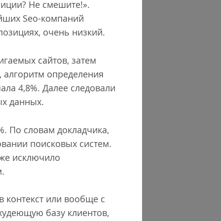
иции? Не смешите!».
ейших Seo-компаний
позициях, очень низкий.
гаемых сайтов, затем
, алгоритм определения
ала 4,8%. Далее следовали
ых данных.
%. По словам докладчика,
овании поисковых систем.
кже исключило
.
в контекст или вообще с
худеющую базу клиентов,