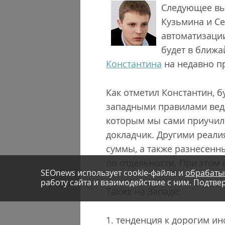
Следующее вы
Кузьмина и С
автоматизации
будет в ближ
Константина
на недавно п
Как отметил Константин, 
западными правилами веде
которым мы сами приучили
докладчик. Другими реали
суммы, а также разнесенные
по отдельности. При этом 
SEOnews использует cookie-файлы и
обрабаты
работу сайта и взаимодействие с ним. Подтвер
Также на Западе:
1. тенденция к дорогим и