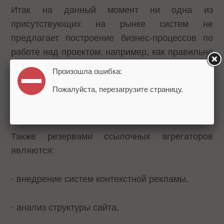
Итак на данный момент ни одна из
присутствующих на рынке систем не
предлагает построение бизнес-процессов по
работе над проектом, например, как правильно
развивать структуру сайта, улучшить
Произошла ошибка:
юзабилити и т.п. За развитием такой
Пожалуйста, перезагрузите страницу.
возможности в агрегаторах - будущее, считает
Николай.
Также резервами ссылочных агрегаторов
являются:
· внедрение систем контекстной рекламы,
· анализ структуры сайта,