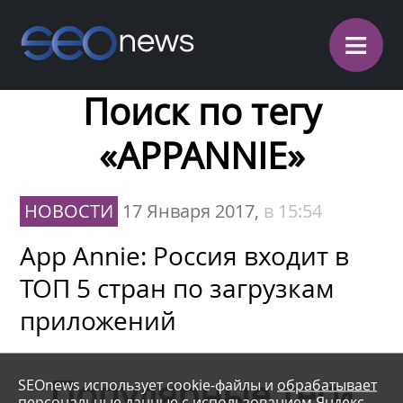
≡
Поиск по тегу
«APPANNIE»
НОВОСТИ
17 Января 2017,
в 15:54
App Annie: Россия входит в
ТОП 5 стран по загрузкам
приложений
Популярные теги
SEOnews использует cookie-файлы и
обрабатывает
персональные данные
с использованием Яндекс