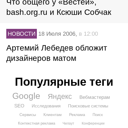
Что общего у «Вестей»,
bash.org.ru и Ксюши Собчак
НОВОСТИ
18 Июля 2006,
в 12:00
Артемий Лебедев обложит
дизайнеров матом
Популярные теги
Google
Яндекс
Вебмастерам
SEO
Исследования
Поисковые системы
Сервисы
Клиентам
Реклама
Поиск
Контекстная реклама
Чилаут
Конференции