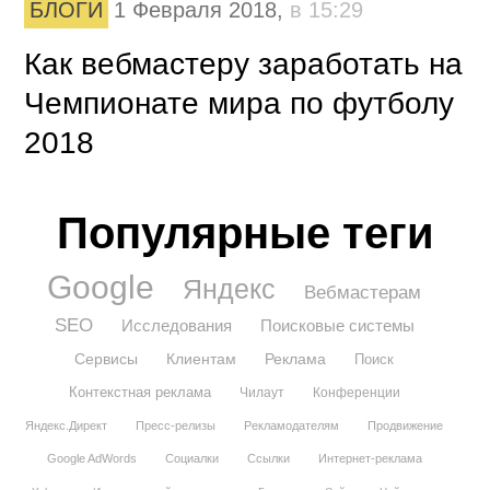
БЛОГИ
1 Февраля 2018,
в 15:29
Как вебмастеру заработать на
Чемпионате мира по футболу
2018
Популярные теги
Google
Яндекс
Вебмастерам
SEO
Исследования
Поисковые системы
Сервисы
Клиентам
Реклама
Поиск
Контекстная реклама
Чилаут
Конференции
Яндекс.Директ
Пресс-релизы
Рекламодателям
Продвижение
Google AdWords
Социалки
Ссылки
Интернет-реклама