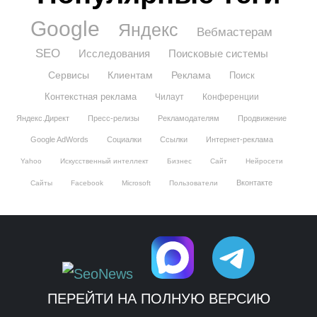
Google
Яндекс
Вебмастерам
SEO
Исследования
Поисковые системы
Сервисы
Клиентам
Реклама
Поиск
Контекстная реклама
Чилаут
Конференции
Яндекс.Директ
Пресс-релизы
Рекламодателям
Продвижение
Google AdWords
Социалки
Ссылки
Интернет-реклама
Yahoo
Искусственный интеллект
Бизнес
Сайт
Нейросети
Вконтакте
Сайты
Facebook
Microsoft
Пользователи
ПЕРЕЙТИ НА ПОЛНУЮ ВЕРСИЮ