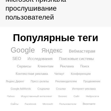
прослушивание
пользователей
Популярные теги
Google
Яндекс
Вебмастерам
SEO
Исследования
Поисковые системы
Сервисы
Клиентам
Реклама
Поиск
Контекстная реклама
Чилаут
Конференции
Яндекс.Директ
Пресс-релизы
Рекламодателям
Продвижение
Google AdWords
Социалки
Ссылки
Интернет-реклама
Yahoo
Искусственный интеллект
Бизнес
Сайт
Нейросети
Вконтакте
Сайты
Facebook
Microsoft
Пользователи