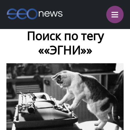
≡
Поиск по тегу
««ЭГНИ»»