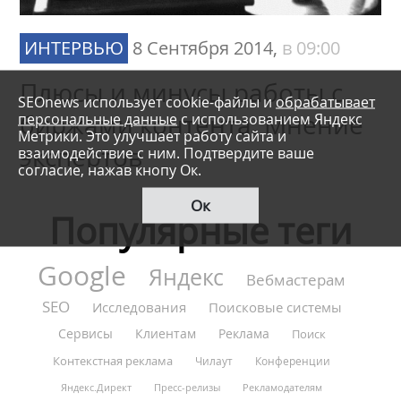
ИНТЕРВЬЮ
8 Сентября 2014,
в 09:00
Плюсы и минусы работы с
SEOnews использует cookie-файлы и
обрабатывает
персональные данные
с использованием Яндекс
биржами контента. Мнение
Метрики. Это улучшает работу сайта и
экспертов
взаимодействие с ним. Подтвердите ваше
согласие, нажав кнопу Ок.
Ок
Популярные теги
Google
Яндекс
Вебмастерам
SEO
Исследования
Поисковые системы
Сервисы
Клиентам
Реклама
Поиск
Контекстная реклама
Чилаут
Конференции
Яндекс.Директ
Пресс-релизы
Рекламодателям