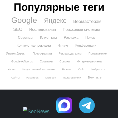
Популярные теги
Google
Яндекс
Вебмастерам
SEO
Исследования
Поисковые системы
Сервисы
Клиентам
Реклама
Поиск
Контекстная реклама
Чилаут
Конференции
Яндекс.Директ
Пресс-релизы
Рекламодателям
Продвижение
Google AdWords
Социалки
Ссылки
Интернет-реклама
Yahoo
Искусственный интеллект
Бизнес
Сайт
Нейросети
Вконтакте
Сайты
Facebook
Microsoft
Пользователи