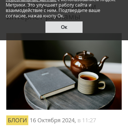
Полный гайд по видам
Метрики. Это улучшает работу сайта и
взаимодействие с ним. Подтвердите ваше
интернет-рекламы
согласие, нажав кнопу Ок.
Ок
БЛОГИ
16 Октября 2024,
в 11:27