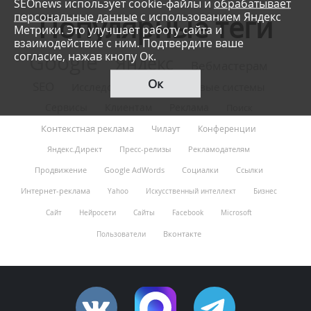
SEOnews использует cookie-файлы и
обрабатывает
персональные данные
с использованием Яндекс
Популярные теги
Метрики. Это улучшает работу сайта и
взаимодействие с ним. Подтвердите ваше
согласие, нажав кнопу Ок.
Google
Яндекс
Вебмастерам
Ок
SEO
Исследования
Поисковые системы
Сервисы
Клиентам
Реклама
Поиск
Контекстная реклама
Чилаут
Конференции
Яндекс.Директ
Пресс-релизы
Рекламодателям
Продвижение
Google AdWords
Социалки
Ссылки
Интернет-реклама
Yahoo
Искусственный интеллект
Бизнес
Сайт
Нейросети
Сайты
Facebook
Microsoft
Вконтакте
Пользователи