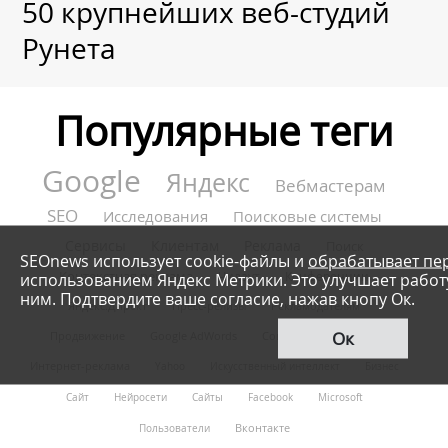
50 крупнейших веб-студий
Рунета
Популярные теги
Google
Яндекс
Вебмастерам
SEO
Исследования
Поисковые системы
Сервисы
Клиентам
Реклама
Поиск
SEOnews использует cookie-файлы и
обрабатывает пе
Контекстная реклама
Чилаут
Конференции
использованием Яндекс Метрики. Это улучшает работу
ним. Подтвердите ваше согласие, нажав кнопу Ок.
Яндекс.Директ
Пресс-релизы
Рекламодателям
Ок
Продвижение
Google AdWords
Социалки
Ссылки
Интернет-реклама
Yahoo
Искусственный интеллект
Бизнес
Сайт
Нейросети
Сайты
Facebook
Microsoft
Вконтакте
Пользователи