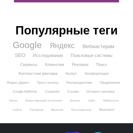
Популярные теги
Google
Яндекс
Вебмастерам
SEO
Исследования
Поисковые системы
Сервисы
Клиентам
Реклама
Поиск
Контекстная реклама
Чилаут
Конференции
Яндекс.Директ
Пресс-релизы
Рекламодателям
Продвижение
Google AdWords
Социалки
Ссылки
Интернет-реклама
Yahoo
Искусственный интеллект
Бизнес
Сайт
Нейросети
Вконтакте
Сайты
Facebook
Microsoft
Пользователи